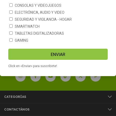
CONSOLAS Y VIDEOJUEGOS
ELECTRÓNICA, AUDIO Y VIDEO
SEGURIDAD Y VIGILANCIA - HOGAR
Google Chromecast 3
Convertidor Smart Google
Conversor Smart Tv
Chromecast 4 HD Google TV
SMARTWATCH
Cromecast Chrome Cast
TABLETAS DIGITALIZADORAS
$23.988
$96.990
GAMING
ENVIAR
Click en «Enviar» para suscribirte!
CATEGORÍAS
CONTACTÁNOS