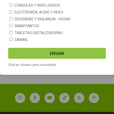
CONSOLAS Y VIDEOJUEGOS
ELECTRÓNICA, AUDIO Y VIDEO
SEGURIDAD Y VIGILANCIA - HOGAR
SMARTWATCH
TABLETAS DIGITALIZADORAS
GAMING
Joystick Inalambrico 5en1
Joystick Inalámbrico Sony
Ceular Pc Ps3 Ps4 Switch
Playstation PS5 Dualsense
Netmak Danger
original play5
ENVIAR
$47.190
$216.900
Click en «Enviar» para suscribirte!