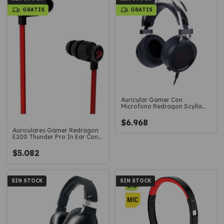
GRATIS
GRATIS
Auricular Gamer Con
Microfono Redragon Scylla
H901 Pc
$6.968
Auriculares Gamer Redragon
E200 Thunder Pro In Ear Con
Mic
$5.082
SIN STOCK
SIN STOCK