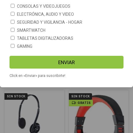
CONSOLAS Y VIDEOJUEGOS
ELECTRÓNICA, AUDIO Y VIDEO
SEGURIDAD Y VIGILANCIA - HOGAR
SMARTWATCH
TABLETAS DIGITALIZADORAS
GAMING
Auricular in-ear conexión USB
Auricular gamer PC con
Tipo C Genius HS-M365
micrófono Noga Stormer ST-
CONQUER
ENVIAR
$20.790
$46.990
Click en «Enviar» para suscribirte!
COMPRAR
SIN STOCK
SIN STOCK
GRATIS