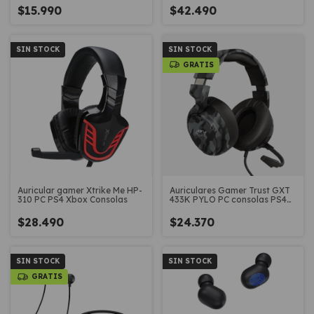
$15.990
$42.490
SIN STOCK
SIN STOCK
GRATIS
Auricular gamer Xtrike Me HP-
Auriculares Gamer Trust GXT
310 PC PS4 Xbox Consolas
433K PYLO PC consolas PS4
PS5 XBOX
$28.490
$24.370
SIN STOCK
SIN STOCK
GRATIS