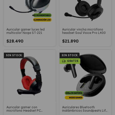
Auricular gamer luces led
Auricular vincha micrófono
multicolor Noga ST-221
headset Soul Voice Pro L400
$28.490
$21.890
SIN STOCK
SIN STOCK
GRATIS
Auricular gamer con
Auriculares Bluetooth
micrófono Headset PC
inalámbricos Soundpeats Life
Netmak NM-SHADOW
Lite modo gamer