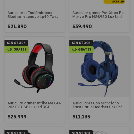
Auriculares Inalámbricos
Auricular gamer Ps4 Xbox Pc
Bluetooth Lenovo Lp40 Tws
Marvo Pro HG8960 Luz Led
Earbuds
$21.890
$39.490
SIN STOCK
SIN STOCK
GRATIS
GRATIS
Auricular gamer Xtrike Me GH-
Auriculares Con Microfono
903 PC USB Luz led RGB
Trust Carus Headset Ps4 Ps5
sonido 7.1
Xbox
$25.999
$11.135
SIN STOCK
SIN STOCK