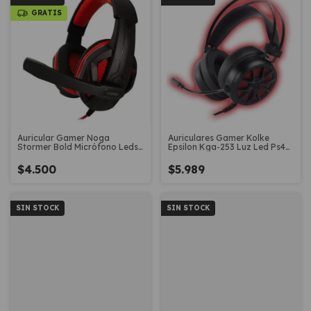
GRATIS
Auricular Gamer Noga
Auriculares Gamer Kolke
Stormer Bold Micrófono Leds
Epsilon Kga-253 Luz Led Ps4
Pc Ps4
Xbox Pc
$4.500
$5.989
SIN STOCK
SIN STOCK