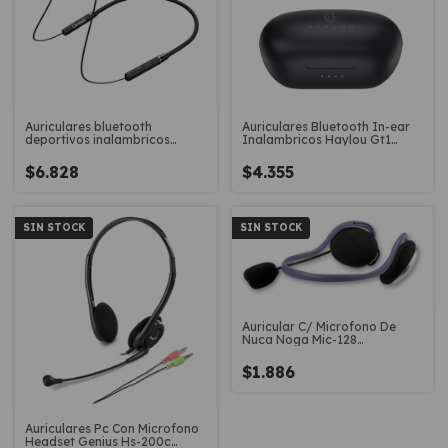
Auriculares bluetooth
Auriculares Bluetooth In-ear
deportivos inalambricos
Inalambricos Haylou Gt1
trasnuca Lenovo ‎HE05
Celular
$6.828
$4.355
SIN STOCK
SIN STOCK
Auricular C/ Microfono De
Nuca Noga Mic-128
Conferencia Pc
$1.886
Auriculares Pc Con Microfono
Headset Genius Hs-200c