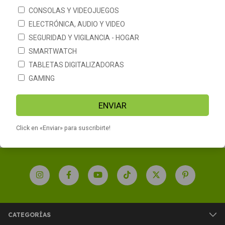
CONSOLAS Y VIDEOJUEGOS
ELECTRÓNICA, AUDIO Y VIDEO
SEGURIDAD Y VIGILANCIA - HOGAR
SMARTWATCH
TABLETAS DIGITALIZADORAS
Hub USB Adaptador 6 en 1
conexion tipo C 4k Netmak
GAMING
NM-6EN1
$39.490
ENVIAR
Click en «Enviar» para suscribirte!
CATEGORÍAS