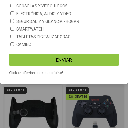
CONSOLAS Y VIDEOJUEGOS
ELECTRÓNICA, AUDIO Y VIDEO
SEGURIDAD Y VIGILANCIA - HOGAR
SMARTWATCH
TABLETAS DIGITALIZADORAS
Joystick Inalámbrico play 3
GAMING
PS3 replica Playstation 3
Bluetooth
-
19
%
OFF
Joystick PC PS3 conexión USB
ENVIAR
$21.449
Luz Led RGB Netmak NM-
$26.400
DASH
$32.890
$38.899
Click en «Enviar» para suscribirte!
COMPRAR
SIN STOCK
SIN STOCK
GRATIS