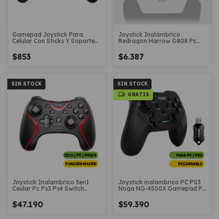
Gamepad Joystick Para
Joystick Inalámbrico
Celular Con Sticks Y Soporte
Redragon Harrow G808 Pc
Jl-02
Ps3 Xinput Play
$853
$6.387
SIN STOCK
SIN STOCK
GRATIS
Joystick Inalambrico 5en1
Joystick inalambrico PC PS3
Ceular Pc Ps3 Ps4 Switch
Noga NG-4500X Gamepad PC
Netmak Danger
gamer play3
$47.190
$59.390