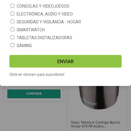
SIN STOCK
CONSOLAS Y VIDEOJUEGOS
GRATIS
ELECTRÓNICA, AUDIO Y VIDEO
SEGURIDAD Y VIGILANCIA - HOGAR
SMARTWATCH
TABLETAS DIGITALIZADORAS
GAMING
ENVIAR
Termo inteligente con sensor
de temperatura Acero
Inoxidable
Click en «Enviar» para suscribirte!
-
9
%
OFF
$16.999
$18.749
COMPRAR
Vaso Térmico Contigo Byron
Vivaz 473 Ml Acero
Antiderrames