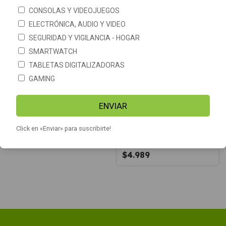
CONSOLAS Y VIDEOJUEGOS
SIN STOCK
SIN STOCK
GRATIS
ELECTRÓNICA, AUDIO Y VIDEO
SEGURIDAD Y VIGILANCIA - HOGAR
SMARTWATCH
TABLETAS DIGITALIZADORAS
GAMING
ENVIAR
Estacion Meteorologica
Inalambrica Lcd Luz Pc Usb
Dzwt1081
Click en «Enviar» para suscribirte!
Estacion Meteorologica
$21.747
Inalambrica Sensor Ext
Pronostico Lcd
$4.989