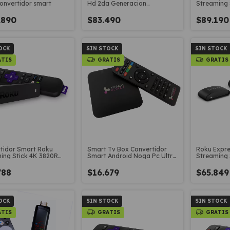
onvertidor smart
Hd 2da Generacion
Streaming 
Convertidor Smart
Remoto
.890
$83.490
$89.19
OCK
SIN STOCK
SIN STOCK
ATIS
GRATIS
GRATIS
tidor Smart Roku
Smart Tv Box Convertidor
Roku Expre
ing Stick 4K 3820R
Smart Android Noga Pc Ultra
Streaming 
lby Vision
2
Remoto
788
$16.679
$65.849
OCK
SIN STOCK
SIN STOCK
ATIS
GRATIS
GRATIS