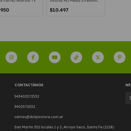
ck Full HD Android TV
3930SE HD Media Streaming
control remoto
.950
$10.497
CONTACTÁNOS
NE
543402572532
3402572532
ventas@dotpixstore.com.ar
San Martin 352 locales 1 y 2, Arroyo Seco, Santa Fe (2128)