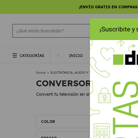
¡ENVÍO GRATIS EN COMPRAS
¡Suscribite y
CATEGORÍAS
INICIO
PRODUCTOS
SMA
Inicio
>
ELECTRÓNICA, AUDIO Y VIDEO
>
ACCESORIOS PARA A
CONVERSORES
Converti tu televisión en smart o actualizá tu vie
COLOR
SIN ST
GR