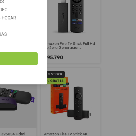
OS
IDEO
 - HOGAR
RAS
 Smart TV Roku
Amazon Fire Tv Stick Full Hd
3920RW 4K HDR
de 3era Generacion
emoto
Convertidor Smart
$95.790
SIN STOCK
GRATIS
d 3930S4 Hdmi
Amazon Fire Tv Stick 4K