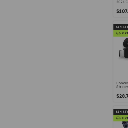
2024 C
$107
SIN ST
GR
Conver
Stream
HDR Do
$28.
SIN ST
GR