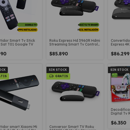
tidor Smart Tv Stick
Roku Express Hd 3960R Hdmi
Convertido
 Sat T01 Google TV
Streaming Smart Tv Control
Express 4
Remoto
190
$85.890
$86.299
OCK
SIN STOCK
SIN STOCK
ATIS
GRATIS
Decodifica
Digital Tv
$6.350
tidor smart Xiaomi Mi
Conversor Smart TV Roku