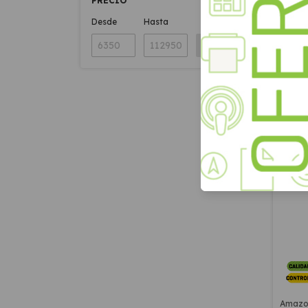
PRECIO
Desde
Hasta
APLICAR
Conver
Chrome
$96.
SIN ST
GR
Amazon