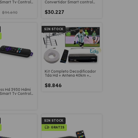
Smart Tv Control
Convertidor Smart control
por voz
0
$30.227
$94.690
SIN STOCK
Kit Completo Decodificador
Tda Hd + Antena 40km +
Cable 20mt
$8.846
ss Hd 3930 Hdmi
Smart Tv Control
SIN STOCK
GRATIS