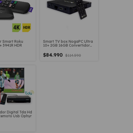
r Smart Roku
Smart TV box NogaPC Ultra
K+ 3941R HDR
10+ 2GB 16GB Convertidor
smart mini PC
$84.990
$114.590
dor Digital Tda Hd
 Remoto Usb Ophyr