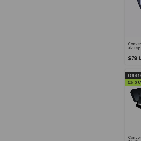
Conver
4k Top
$78.
SIN ST
GR
Conver