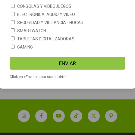
CONSOLAS Y VIDEOJUEGOS
ELECTRÓNICA, AUDIO Y VIDEO
SEGURIDAD Y VIGILANCIA - HOGAR
SMARTWATCH
TABLETAS DIGITALIZADORAS
GAMING
Grabador De Voz Digital
Grabador de voz digital
Daza 8gb Mp3 Usb Microfono
periodista recargable 8GB
Stereo
Ruffo ST-REC6
ENVIAR
$39.900
$57.690
Click en «Enviar» para suscribirte!