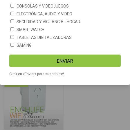
CONSOLAS Y VIDEOJUEGOS
ELECTRÓNICA, AUDIO Y VIDEO
SEGURIDAD Y VIGILANCIA - HOGAR
SMARTWATCH
TABLETAS DIGITALIZADORAS
GAMING
Pack x2 Focos Wifi Inteligente
Lamparita Wifi Inteligente
Nexxt Led Rgb Control Voz
Nexxt Led Rgb Control Voz
App Lampara Lamparita Wifi
App Lampara foco Wifi
$5.279
$7.991
ENVIAR
$5.508
$8.388
Click en «Enviar» para suscribirte!
SIN STOCK
GRATIS