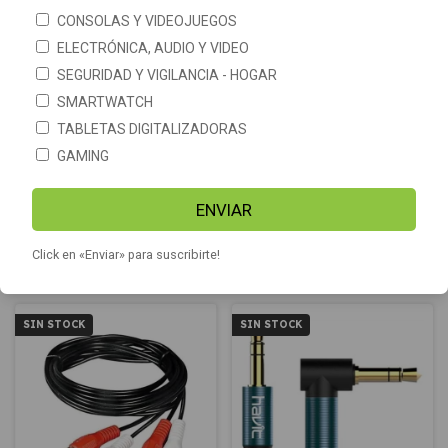
CONSOLAS Y VIDEOJUEGOS
ELECTRÓNICA, AUDIO Y VIDEO
SEGURIDAD Y VIGILANCIA - HOGAR
SMARTWATCH
TABLETAS DIGITALIZADORAS
GAMING
Cable RCA x3 audio y video
Cable de Audio y Video para
camaras digitales Kodak Av-8
$2.900
ENVIAR
$4.200
Click en «Enviar» para suscribirte!
SIN STOCK
SIN STOCK