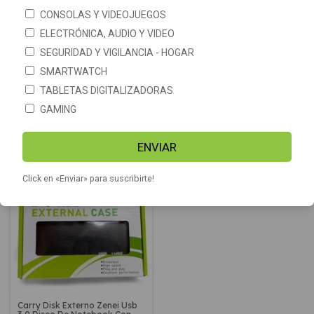
CONSOLAS Y VIDEOJUEGOS
ELECTRÓNICA, AUDIO Y VIDEO
SEGURIDAD Y VIGILANCIA - HOGAR
SMARTWATCH
TABLETAS DIGITALIZADORAS
Carry disk 2.5" USB 3.0 SATA
Carry Disk externo Disco Duro
Externo Metal Noga CD1
2.5 Usb Externo 3.0 + Cable
GAMING
$17.325
$2.699
ENVIAR
Click en «Enviar» para suscribirte!
SIN STOCK
Carry Disk Externo Zenei Usb